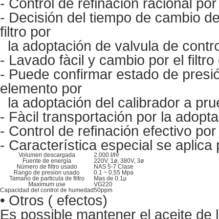
- Control de refinación racional p
- Decisión del tiempo de cambio de
filtro por
la adoptación de valvula de contro
- Lavado fàcil y cambio por el filtro
- Puede confirmar estado de presi
elemento por
la adoptación del calibrador a pru
- Fàcil transportación por la adopt
- Control de refinación efectivo por
- Característica especial se aplica 
Volumen descargada
2,000 ℓ/hr
Fuente de energía
220V, 1ø, 380V, 3ø
Nùmero de filtro usado
NAS 5-7 Clase
Rango de presion usado
0.1 ~ 0.55 Mpa
Tamaño de particula de filtro
Mas de 0.1μ
Maximum use
VG220
Capacidad del control de humedad
50ppm
• Otros ( efectos)
Es possible mantener el aceite de 